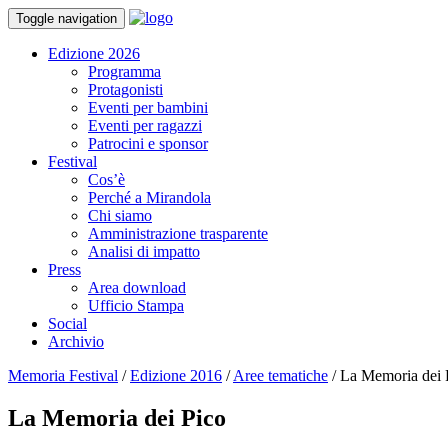
Toggle navigation
Edizione 2026
Programma
Protagonisti
Eventi per bambini
Eventi per ragazzi
Patrocini e sponsor
Festival
Cos’è
Perché a Mirandola
Chi siamo
Amministrazione trasparente
Analisi di impatto
Press
Area download
Ufficio Stampa
Social
Archivio
Memoria Festival
/
Edizione 2016
/
Aree tematiche
/
La Memoria dei 
La Memoria dei Pico