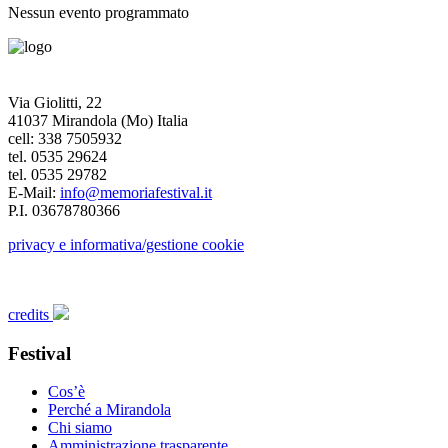
Nessun evento programmato
Via Giolitti, 22
41037 Mirandola (Mo) Italia
cell: 338 7505932
tel. 0535 29624
tel. 0535 29782
E-Mail:
info@memoriafestival.it
P.I. 03678780366
privacy e informativa/gestione cookie
credits
Festival
Cos’è
Perché a Mirandola
Chi siamo
Amministrazione trasparente