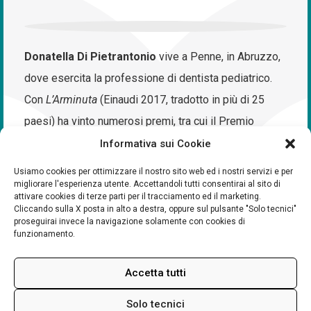
Donatella Di Pietrantonio
vive a Penne, in Abruzzo,
dove esercita la professione di dentista pediatrico.
Con
L’Arminuta
(Einaudi 2017, tradotto in più di 25
paesi) ha vinto numerosi premi, tra cui il Premio
Campiello, il Premio Napoli e il Premio Alassio. Per
Informativa sui Cookie
Einaudi ha pubblicato anche
Bella mia
(prima edizione
Usiamo cookies per ottimizzare il nostro sito web ed i nostri servizi e per
migliorare l'esperienza utente. Accettandoli tutti consentirai al sito di
Elliot 2014), con cui ha partecipato al Premio Strega
attivare cookies di terze parti per il tracciamento ed il marketing.
2014 e ha vinto il Premio Brancati, e
Borgo Sud
(2020)
Cliccando sulla X posta in alto a destra, oppure sul pulsante "Solo tecnici"
proseguirai invece la navigazione solamente con cookies di
finalista del Premio Strega 2021.
funzionamento.
Accetta tutti
Solo tecnici