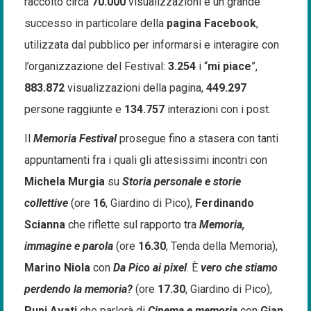
raccolto circa
70.000
visualizzazioni e un grande
successo in particolare della
pagina Facebook
,
utilizzata dal pubblico per informarsi e interagire con
l’organizzazione del Festival:
3.254
i “
mi piace
”,
883.872
visualizzazioni della pagina,
449.297
persone raggiunte e
134.757
interazioni con i post.
Il
Memoria Festival
prosegue fino a stasera con tanti
appuntamenti fra i quali gli attesissimi incontri con
Michela Murgia
su
Storia personale e storie
collettive
(ore
16
, Giardino di Pico),
Ferdinando
Scianna
che riflette sul rapporto tra
Memoria,
immagine e parola
(ore
16.30
, Tenda della Memoria),
Marino Niola
con
Da Pico ai pixel
. È
vero che stiamo
perdendo la memoria?
(ore
17.30
, Giardino di Pico),
Pupi Avati
che parlerà di
Cinema e memoria
con
Gian