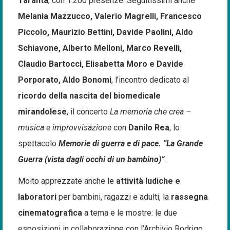
Taranta
, con 1.200 presenze. Seguitissimi anche
Melania Mazzucco, Valerio Magrelli, Francesco
Piccolo, Maurizio Bettini, Davide Paolini, Aldo
Schiavone, Alberto Melloni, Marco Revelli,
Claudio Bartocci, Elisabetta Moro e Davide
Porporato, Aldo Bonomi
, l’incontro dedicato al
ricordo della nascita del biomedicale
mirandolese
, il concerto
La memoria che crea –
musica e improvvisazione
con
Danilo Rea
, lo
spettacolo
Memorie di guerra e di pace. “La Grande
Guerra (vista dagli occhi di un bambino)”
.
Molto apprezzate anche le
attività ludiche e
laboratori
per bambini, ragazzi e adulti, la
rassegna
cinematografica
a tema e le mostre: le due
esposizioni in collaborazione con l’Archivio Rodrigo