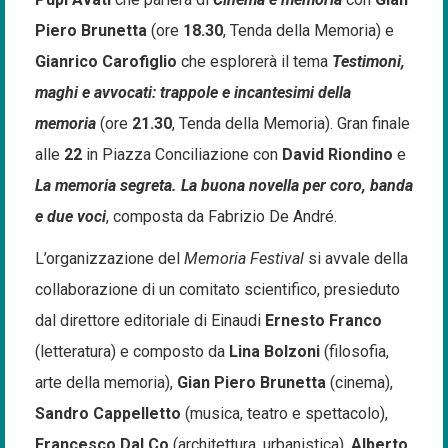
Piero Brunetta
(ore
18.30
, Tenda della Memoria) e
Gianrico Carofiglio
che esplorerà il tema
Testimoni,
maghi e avvocati: trappole e incantesimi della
memoria
(ore
21.30
, Tenda della Memoria). Gran finale
alle
22
in Piazza Conciliazione con
David Riondino
e
La memoria segreta. La buona novella per coro, banda
e due voci
, composta da Fabrizio De André.
L’organizzazione del
Memoria Festival
si avvale della
collaborazione di un comitato scientifico, presieduto
dal direttore editoriale di Einaudi
Ernesto Franco
(letteratura) e composto da
Lina Bolzoni
(filosofia,
arte della memoria),
Gian Piero Brunetta
(cinema),
Sandro Cappelletto
(musica, teatro e spettacolo),
Francesco Dal Co
(architettura, urbanistica),
Alberto