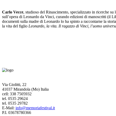
Carlo Vecce
, studioso del Rinascimento, specializzato in ricerche su l
sull’opera di Leonardo da Vinci, curando edizioni di manoscritti (il Li
documenti sulla madre di Leonardo lo ha spinto a raccontarne la stor
la vita del figlio
Leonardo, la vita. Il ragazzo di Vinci, l’uomo universa
Via Giolitti, 22
41037 Mirandola (Mo) Italia
cell: 338 7505932
tel. 0535 29624
tel. 0535 29782
E-Mail:
info@memoriafestival.it
P.I. 03678780366