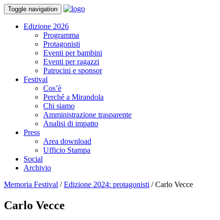
Toggle navigation
Edizione 2026
Programma
Protagonisti
Eventi per bambini
Eventi per ragazzi
Patrocini e sponsor
Festival
Cos’è
Perché a Mirandola
Chi siamo
Amministrazione trasparente
Analisi di impatto
Press
Area download
Ufficio Stampa
Social
Archivio
Memoria Festival
/
Edizione 2024: protagonisti
/
Carlo Vecce
Carlo Vecce