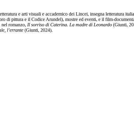
etteratura e arti visuali e accademico dei Lincei, insegna letteratura ital
bro di pittura e il Codice Arundel), mostre ed eventi, e il film-documen
ia nel romanzo,
Il sorriso di Caterina. La madre di Leonardo
(Giunti, 202
le, l’errante
(Giunti, 2024).