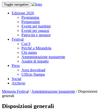
Toggle navigation
Edizione 2026
Programma
Protagonisti
Eventi per bambini
Eventi per ragazzi
Patrocini e sponsor
Festival
Cos’è
Perché a Mirandola
Chi siamo
Amministrazione trasparente
Analisi di impatto
Press
Area download
Ufficio Stampa
Social
Archivio
Memoria Festival
/
Amministrazione trasparente
/
Disposizioni
generali
Disposizioni generali