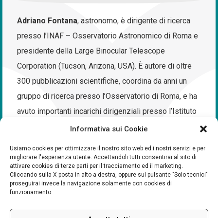
Adriano Fontana
, astronomo, è dirigente di ricerca
presso l’INAF – Osservatorio Astronomico di Roma e
presidente della Large Binocular Telescope
Corporation (Tucson, Arizona, USA). È autore di oltre
300 pubblicazioni scientifiche, coordina da anni un
gruppo di ricerca presso l’Osservatorio di Roma, e ha
avuto importanti incarichi dirigenziali presso l’Istituto
Nazionale di AstroFisica. Lo scopo principale della
Informativa sui Cookie
sua ricerca è ricostruire i processi che hanno condotto
Usiamo cookies per ottimizzare il nostro sito web ed i nostri servizi e per
alla nascita e alla crescita delle galassie nei primi
migliorare l'esperienza utente. Accettandoli tutti consentirai al sito di
attivare cookies di terze parti per il tracciamento ed il marketing.
miliardi di anni della storia dell’Universo. A questo
Cliccando sulla X posta in alto a destra, oppure sul pulsante "Solo tecnici"
proseguirai invece la navigazione solamente con cookies di
scopo ha coordinato progetti di ricerca internazionali
funzionamento.
che hanno usato i migliori telescopi del mondo sia a
terra che dallo spazio.