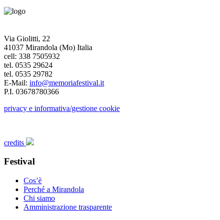
Via Giolitti, 22
41037 Mirandola (Mo) Italia
cell: 338 7505932
tel. 0535 29624
tel. 0535 29782
E-Mail:
info@memoriafestival.it
P.I. 03678780366
privacy e informativa/gestione cookie
credits
Festival
Cos’è
Perché a Mirandola
Chi siamo
Amministrazione trasparente