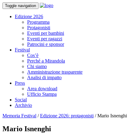
Toggle navigation
Edizione 2026
Programma
Protagonisti
Eventi per bambini
Eventi per ragazzi
Patrocini e sponsor
Festival
Cos’è
Perché a Mirandola
Chi siamo
Amministrazione trasparente
Analisi di impatto
Press
Area download
Ufficio Stampa
Social
Archivio
Memoria Festival
/
Edizione 2026: protagonisti
/
Mario Isnenghi
Mario Isnenghi