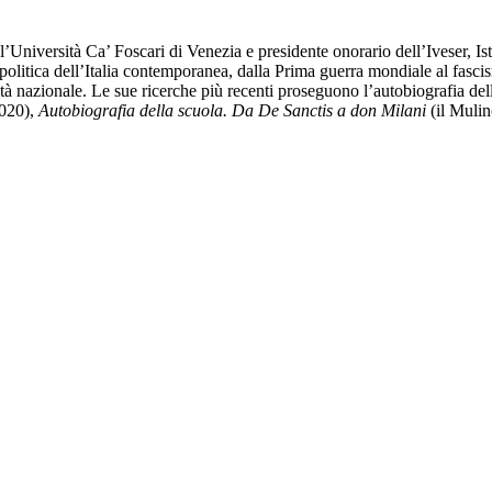
Università Ca’ Foscari di Venezia e presidente onorario dell’Iveser, Isti
olitica dell’Italia contemporanea, dalla Prima guerra mondiale al fascism
tà nazionale. Le sue ricerche più recenti proseguono l’autobiografia della n
2020),
Autobiografia della scuola. Da De Sanctis a don Milani
(il Mulin