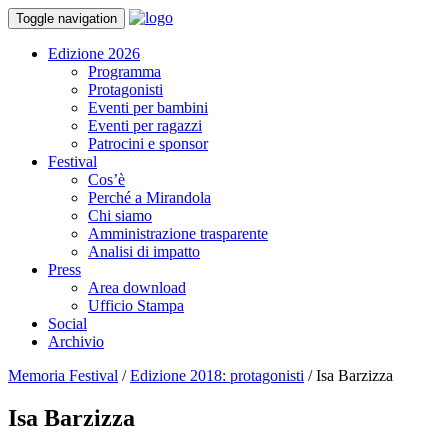
Toggle navigation
Edizione 2026
Programma
Protagonisti
Eventi per bambini
Eventi per ragazzi
Patrocini e sponsor
Festival
Cos’è
Perché a Mirandola
Chi siamo
Amministrazione trasparente
Analisi di impatto
Press
Area download
Ufficio Stampa
Social
Archivio
Memoria Festival
/
Edizione 2018: protagonisti
/
Isa Barzizza
Isa Barzizza