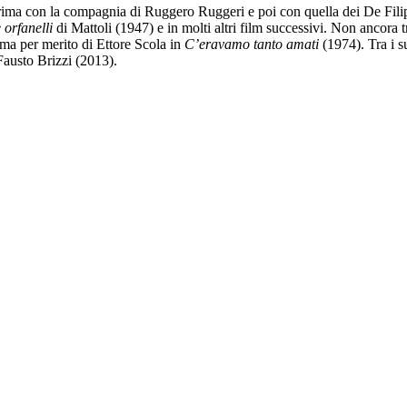
prima con la compagnia di Ruggero Ruggeri e poi con quella dei De Filippo.
 orfanelli
di Mattoli (1947) e in molti altri film successivi. Non ancora 
ema per merito di Ettore Scola in
C’eravamo tanto amati
(1974). Tra i s
Fausto Brizzi (2013).