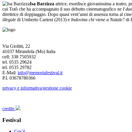
Isa Barzizza
attrice, esordisce giovanissima a teatro, 
cui Totò che ha accompagnato il suo debutto cinematografico ne
I due
direttrice di doppiaggio. Dopo quasi vent’anni di assenza torna al cin
illegale
di Umberto Carteni (2013) e
Indovina chi viene a Natale?
di 
Via Giolitti, 22
41037 Mirandola (Mo) Italia
cell: 338 7505932
tel. 0535 29624
tel. 0535 29782
E-Mail:
info@memoriafestival.it
P.I. 03678780366
privacy e informativa/gestione cookie
credits
Festival
Cos’è