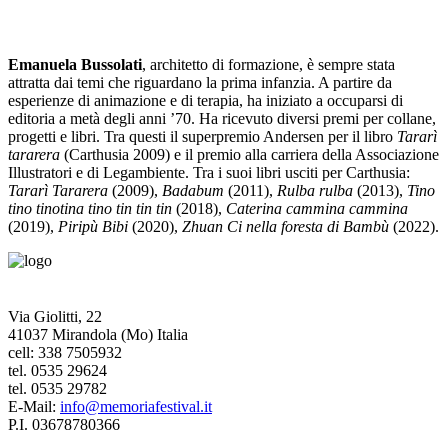
Emanuela Bussolati
, architetto di formazione, è sempre stata
attratta dai temi che riguardano la prima infanzia. A partire da
esperienze di animazione e di terapia, ha iniziato a occuparsi di
editoria a metà degli anni ’70. Ha ricevuto diversi premi per collane,
progetti e libri. Tra questi il superpremio Andersen per il libro
Tararì
tararera
(Carthusia 2009) e il premio alla carriera della Associazione
Illustratori e di Legambiente. Tra i suoi libri usciti per Carthusia:
Tararì Tararera
(2009),
Badabum
(2011),
Rulba rulba
(2013),
Tino
tino tinotina tino tin tin tin
(2018),
Caterina cammina cammina
(2019),
Piripù Bibi
(2020),
Zhuan Ci nella foresta di Bambù
(2022).
Via Giolitti, 22
41037 Mirandola (Mo) Italia
cell: 338 7505932
tel. 0535 29624
tel. 0535 29782
E-Mail:
info@memoriafestival.it
P.I. 03678780366