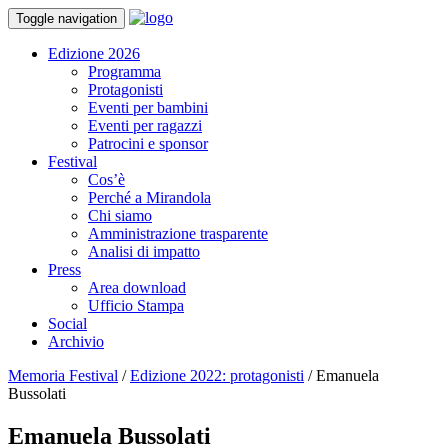
Toggle navigation
Edizione 2026
Programma
Protagonisti
Eventi per bambini
Eventi per ragazzi
Patrocini e sponsor
Festival
Cos’è
Perché a Mirandola
Chi siamo
Amministrazione trasparente
Analisi di impatto
Press
Area download
Ufficio Stampa
Social
Archivio
Memoria Festival
/
Edizione 2022: protagonisti
/
Emanuela
Bussolati
Emanuela Bussolati