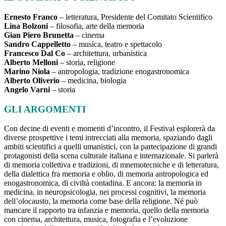
Ernesto Franco
– letteratura, Presidente del Comitato Scientifico
Lina Bolzoni
– filosofia, arte della memoria
Gian Piero Brunetta
– cinema
Sandro Cappelletto
– musica, teatro e spettacolo
Francesco Dal Co
– architettura, urbanistica
Alberto Melloni
– storia, religione
Marino Niola
– antropologia, tradizione enogastronomica
Alberto Oliverio
– medicina, biologia
Angelo Varni
– storia
GLI ARGOMENTI
Con decine di eventi e momenti d’incontro, il Festival esplorerà da
diverse prospettive i temi intrecciati alla memoria, spaziando dagli
ambiti scientifici a quelli umanistici, con la partecipazione di grandi
protagonisti della scena culturale italiana e internazionale. Si parlerà
di memoria collettiva e tradizioni, di mnemotecniche e di letteratura,
della dialettica fra memoria e oblio, di memoria antropologica ed
enogastronomica, di civiltà contadina. E ancora: la memoria in
medicina, in neuropsicologia, nei processi cognitivi, la memoria
dell’olocausto, la memoria come base della religione. Né può
mancare il rapporto tra infanzia e memoria, quello della memoria
con cinema, architettura, musica, fotografia e l’evoluzione