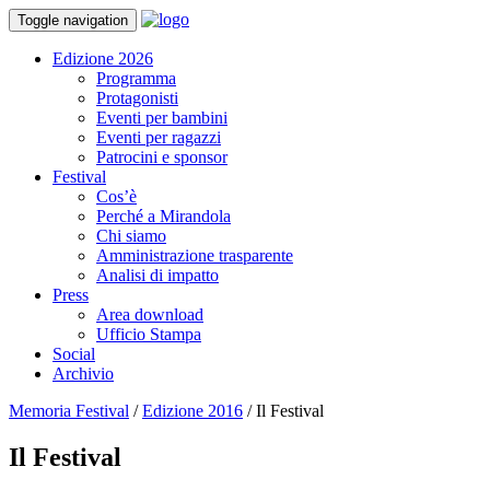
Toggle navigation
Edizione 2026
Programma
Protagonisti
Eventi per bambini
Eventi per ragazzi
Patrocini e sponsor
Festival
Cos’è
Perché a Mirandola
Chi siamo
Amministrazione trasparente
Analisi di impatto
Press
Area download
Ufficio Stampa
Social
Archivio
Memoria Festival
/
Edizione 2016
/
Il Festival
Il Festival