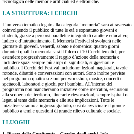
tecnologica delle memorie artificiali ed elettroniche.
LA STRUTTURA: I CERCHI
L’universo tematico legato alla categoria “memoria” sarà attraversato
coinvolgendo il pubblico di tutte le età e soprattutto giovani e
studenti, grazie a percorsi paralleli e integrati di carattere educativo,
ludico e d’intrattenimento. Il Memoria Festival si svolgerà nelle
giornate di giovedì, venerdì, sabato e domenica: quattro giorni
durante i quali la memoria sarà il fulcro di 10 Cerchi tematici, per
estendere progressivamente il raggio d’azione della memoria e
includere spazi sempre più ampi di significati, suggestioni e
pubblico. I Cerchi del Festival includono: lezioni magistrali, tavole
rotonde, dibattiti e conversazioni con autori. Sono inoltre previste
nel programma quattro sezioni per workshop, mostre, concerti e
spettacoli, laboratori e giochi per i bambini. All’interno del
programma non mancheranno iniziative come mercatini, escursioni
alla scoperta del territorio, itinerari e rievocazioni, sempre ispirati o
legati al tema della memoria e alle sue implicazioni. Tutte le
iniziative saranno a ingresso gratuito, così da avvicinare il grande
pubblico a temi e questioni di grande rilievo culturale e sociale.
I LUOGHI
1. Piazza della Costituente – Gazebo degli archi.
Info,