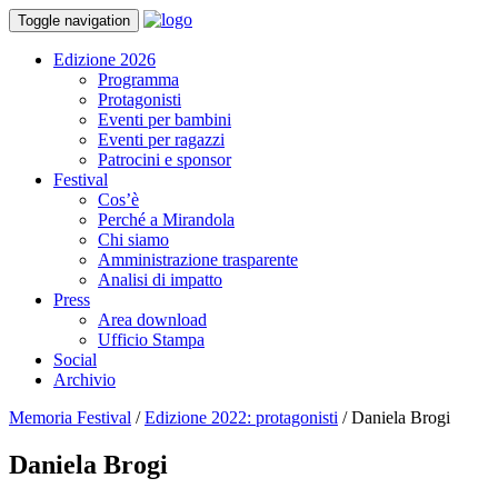
Toggle navigation
Edizione 2026
Programma
Protagonisti
Eventi per bambini
Eventi per ragazzi
Patrocini e sponsor
Festival
Cos’è
Perché a Mirandola
Chi siamo
Amministrazione trasparente
Analisi di impatto
Press
Area download
Ufficio Stampa
Social
Archivio
Memoria Festival
/
Edizione 2022: protagonisti
/
Daniela Brogi
Daniela Brogi