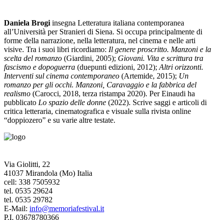
Daniela Brogi
insegna Letteratura italiana contemporanea
all’Università per Stranieri di Siena. Si occupa principalmente di
forme della narrazione, nella letteratura, nel cinema e nelle arti
visive. Tra i suoi libri ricordiamo:
Il genere proscritto. Manzoni e la
scelta del romanzo
(Giardini, 2005);
Giovani. Vita e scrittura tra
fascismo e dopoguerra
(duepunti edizioni, 2012);
Altri orizzonti.
Interventi sul cinema contemporaneo
(Artemide, 2015);
Un
romanzo per gli occhi. Manzoni, Caravaggio e la fabbrica del
realismo
(Carocci, 2018, terza ristampa 2020). Per Einaudi ha
pubblicato
Lo spazio delle donne
(2022). Scrive saggi e articoli di
critica letteraria, cinematografica e visuale sulla rivista online
“doppiozero” e su varie altre testate.
Via Giolitti, 22
41037 Mirandola (Mo) Italia
cell: 338 7505932
tel. 0535 29624
tel. 0535 29782
E-Mail:
info@memoriafestival.it
P.I. 03678780366